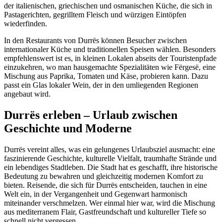
der italienischen, griechischen und osmanischen Küche, die sich in
Pastagerichten, gegrilltem Fleisch und würzigen Eintöpfen
wiederfinden.
In den Restaurants von Durrës können Besucher zwischen
internationaler Küche und traditionellen Speisen wählen. Besonders
empfehlenswert ist es, in kleinen Lokalen abseits der Touristenpfade
einzukehren, wo man hausgemachte Spezialitäten wie Fërgesë, eine
Mischung aus Paprika, Tomaten und Käse, probieren kann. Dazu
passt ein Glas lokaler Wein, der in den umliegenden Regionen
angebaut wird.
Durrës erleben – Urlaub zwischen
Geschichte und Moderne
Durrës vereint alles, was ein gelungenes Urlaubsziel ausmacht: eine
faszinierende Geschichte, kulturelle Vielfalt, traumhafte Strände und
ein lebendiges Stadtleben. Die Stadt hat es geschafft, ihre historische
Bedeutung zu bewahren und gleichzeitig modernen Komfort zu
bieten. Reisende, die sich für Durrës entscheiden, tauchen in eine
Welt ein, in der Vergangenheit und Gegenwart harmonisch
miteinander verschmelzen. Wer einmal hier war, wird die Mischung
aus mediterranem Flair, Gastfreundschaft und kultureller Tiefe so
schnell nicht vergessen.