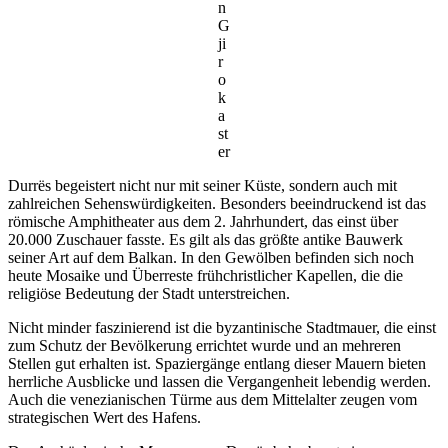
n
G
ji
r
o
k
a
st
er
Durrës begeistert nicht nur mit seiner Küste, sondern auch mit
zahlreichen Sehenswürdigkeiten. Besonders beeindruckend ist das
römische Amphitheater aus dem 2. Jahrhundert, das einst über
20.000 Zuschauer fasste. Es gilt als das größte antike Bauwerk
seiner Art auf dem Balkan. In den Gewölben befinden sich noch
heute Mosaike und Überreste frühchristlicher Kapellen, die die
religiöse Bedeutung der Stadt unterstreichen.
Nicht minder faszinierend ist die byzantinische Stadtmauer, die einst
zum Schutz der Bevölkerung errichtet wurde und an mehreren
Stellen gut erhalten ist. Spaziergänge entlang dieser Mauern bieten
herrliche Ausblicke und lassen die Vergangenheit lebendig werden.
Auch die venezianischen Türme aus dem Mittelalter zeugen vom
strategischen Wert des Hafens.