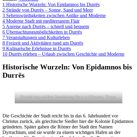
1
Historische Wurzeln: Von Epidamnos bis Durrës
2
Strände von Durrës – Sonne, Sand und Meer
3
Sehenswürdigkeiten zwischen Antike und Moderne
4
Moderne Stadt mit mediterranem Flair
5
Anreise nach Durrës – schnell und bequem
6
Übernachtungsmöglichkeiten in Durrës
7
Veranstaltungen und Kulturleben
8
Freizeit und Aktivitäten rund um Durrës
9
Kulinarische Erlebnisse in Durrës
10
Durrës erleben – Urlaub zwischen Geschichte und Moderne
Historische Wurzeln: Von Epidamnos bis
Durrës
Skanderbeg auf dem Scanderbeg Platz in Albanien, Tirana.
Die Geschichte der Stadt reicht bis in das 6. Jahrhundert vor
Christus zurück, als griechische Siedler hier die Kolonie Epidamnos
gründeten. Später gaben die Römer der Stadt den Namen
Dyrrachium, und sie wurde zu einem wichtigen Hafen an der