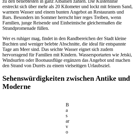
zu den beliebtesten in ganz Albanien zählen. Die Küstenlinie
erstreckt sich über mehr als 20 Kilometer und lockt mit feinem Sand,
warmem Wasser und einem bunten Angebot an Restaurants und
Bars. Besonders im Sommer herrscht hier reges Treiben, wenn
Familien, junge Reisende und Einheimische gleichermaßen die
Strandpromenade füllen.
Wer es ruhiger mag, findet in den Randbereichen der Stadt kleine
Buchten und weniger belebte Abschnitte, die ideal für entspannte
Tage am Meer sind. Das seichte Wasser eignet sich zudem
hervorragend für Familien mit Kindern. Wassersportarten wie Jetski,
Windsurfen oder Bootsausflüge ergänzen das Angebot und machen
den Strand von Durrës zu einem vielseitigen Urlaubsziel.
Sehenswürdigkeiten zwischen Antike und
Moderne
B
a
s
ar
v
o