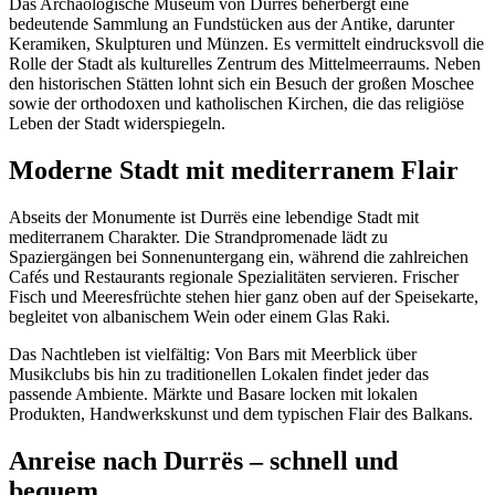
Das Archäologische Museum von Durrës beherbergt eine
bedeutende Sammlung an Fundstücken aus der Antike, darunter
Keramiken, Skulpturen und Münzen. Es vermittelt eindrucksvoll die
Rolle der Stadt als kulturelles Zentrum des Mittelmeerraums. Neben
den historischen Stätten lohnt sich ein Besuch der großen Moschee
sowie der orthodoxen und katholischen Kirchen, die das religiöse
Leben der Stadt widerspiegeln.
Moderne Stadt mit mediterranem Flair
Abseits der Monumente ist Durrës eine lebendige Stadt mit
mediterranem Charakter. Die Strandpromenade lädt zu
Spaziergängen bei Sonnenuntergang ein, während die zahlreichen
Cafés und Restaurants regionale Spezialitäten servieren. Frischer
Fisch und Meeresfrüchte stehen hier ganz oben auf der Speisekarte,
begleitet von albanischem Wein oder einem Glas Raki.
Das Nachtleben ist vielfältig: Von Bars mit Meerblick über
Musikclubs bis hin zu traditionellen Lokalen findet jeder das
passende Ambiente. Märkte und Basare locken mit lokalen
Produkten, Handwerkskunst und dem typischen Flair des Balkans.
Anreise nach Durrës – schnell und
bequem