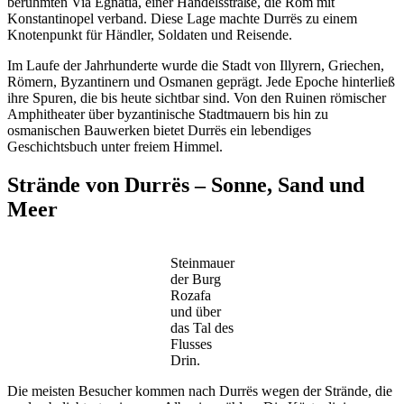
berühmten Via Egnatia, einer Handelsstraße, die Rom mit
Konstantinopel verband. Diese Lage machte Durrës zu einem
Knotenpunkt für Händler, Soldaten und Reisende.
Im Laufe der Jahrhunderte wurde die Stadt von Illyrern, Griechen,
Römern, Byzantinern und Osmanen geprägt. Jede Epoche hinterließ
ihre Spuren, die bis heute sichtbar sind. Von den Ruinen römischer
Amphitheater über byzantinische Stadtmauern bis hin zu
osmanischen Bauwerken bietet Durrës ein lebendiges
Geschichtsbuch unter freiem Himmel.
Strände von Durrës – Sonne, Sand und
Meer
Steinmauer
der Burg
Rozafa
und über
das Tal des
Flusses
Drin.
Die meisten Besucher kommen nach Durrës wegen der Strände, die